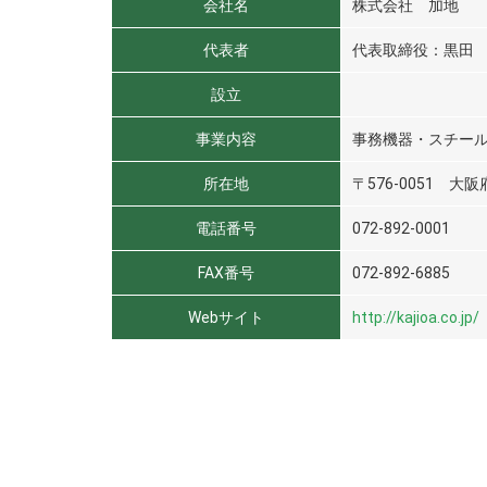
会社名
株式会社 加地
代表者
代表取締役：黒田
設立
事業内容
事務機器・スチー
所在地
〒576-0051 大阪
電話番号
072-892-0001
FAX番号
072-892-6885
Webサイト
http://kajioa.co.jp/