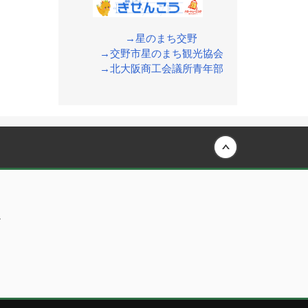
→星のまち交野
→交野市星のまち観光協会
→北大阪商工会議所青年部
Back to top
内