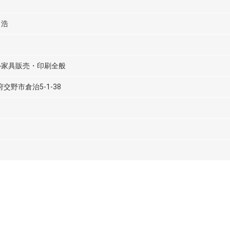
 浩
ル家具販売・印刷全般
府交野市倉治5-1-38