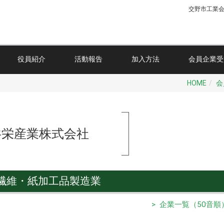
交野市工業
役員紹介
活動報告
加入方法
会員企業受
HOME
会
共栄産業株式会社
繊維・紙加工品製造業
> 企業一覧（50音