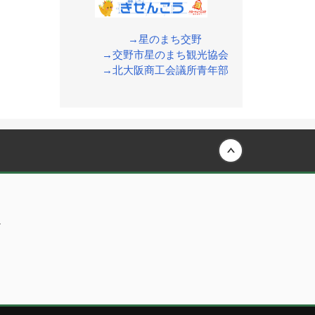
→星のまち交野
→交野市星のまち観光協会
→北大阪商工会議所青年部
Back to top
内