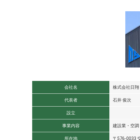
会社名
株式会社日翔
代表者
石井 俊次
設立
事業内容
建設業・空調
所在地
〒576-0033