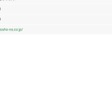
3
3
ssho-ns.co.jp/