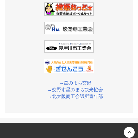
→星のまち交野
→交野市星のまち観光協会
→北大阪商工会議所青年部