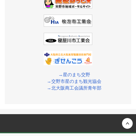
→星のまち交野
→交野市星のまち観光協会
→北大阪商工会議所青年部
Back to top