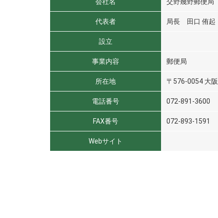
会社名
交野幾野郵便局
代表者
局長 田口 侑起
設立
事業内容
郵便局
所在地
〒576-0054 
電話番号
072-891-3600
FAX番号
072-893-1591
Webサイト