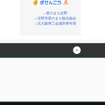
→星のまち交野
→交野市星のまち観光協会
→北大阪商工会議所青年部
Back to top
内