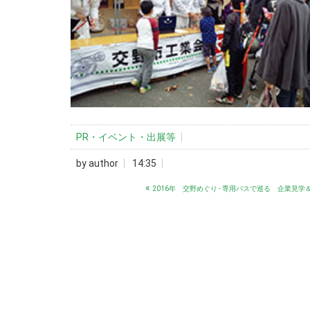
PR・イベント・出展等
by
author
14:35
«
2016年 交野めぐり - 専用バスで巡る 企業見学＆