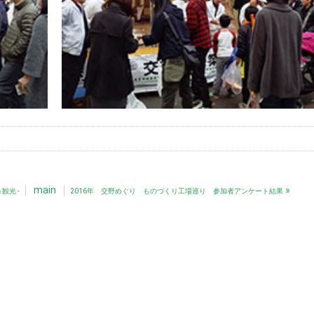
main
»
観光 -
2016年 交野めぐり ものづくり工場巡り 参加者アンケート結果