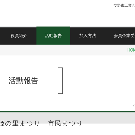
交野市工業
役員紹介
活動報告
加入方法
会員企業受
HO
活動報告
2
姫の里まつり 市民まつり