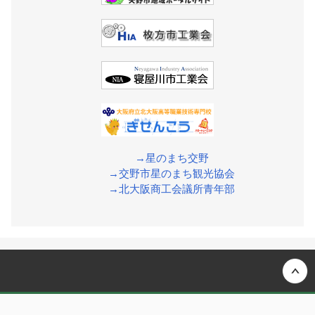
→星のまち交野
→交野市星のまち観光協会
→北大阪商工会議所青年部
Back to top