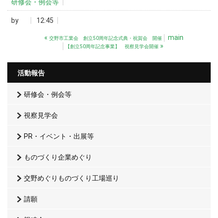
研修会・例会等
by
12:45
«
main
交野市工業会 創立50周年記念式典・祝賀会 開催
»
【創立50周年記念事業】 視察見学会開催
活動報告
研修会・例会等
視察見学会
PR・イベント・出展等
ものづくり企業めぐり
交野めぐりものづくり工場巡り
請願