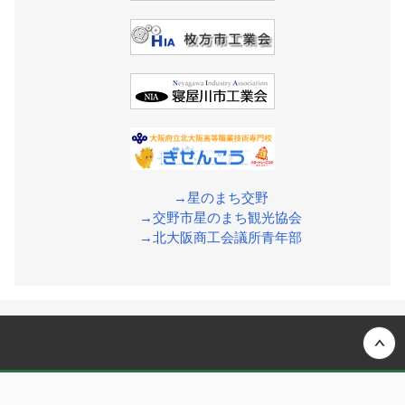
→星のまち交野
→交野市星のまち観光協会
→北大阪商工会議所青年部
Back to top