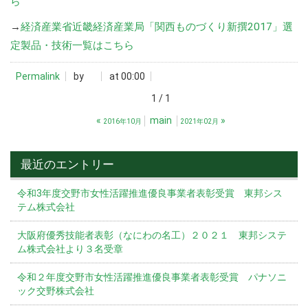
ら
→
経済産業省近畿経済産業局「関西ものづくり新撰2017」選
定製品・技術一覧はこちら
Permalink
by
at 00:00
1 / 1
«
main
»
2016年10月
2021年02月
最近のエントリー
令和3年度交野市女性活躍推進優良事業者表彰受賞 東邦シス
テム株式会社
大阪府優秀技能者表彰（なにわの名工）２０２１ 東邦システ
ム株式会社より３名受章
令和２年度交野市女性活躍推進優良事業者表彰受賞 パナソニ
ック交野株式会社